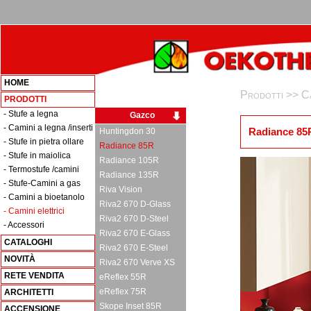
HOME
Prodotti >>
Ca
PRODOTTI
- Stufe a legna
Gazco
- Camini a legna /inserti
Radiance 85
Huntingdon 30
- Stufe in pietra ollare
Radiance 85R
- Stufe in maiolica
Radiance 105R
- Termostufe /camini
Radiance 135R
- Stufe-Camini a gas
Riva Vision
- Camini a bioetanolo
Riva2 670 D-Glass
- Camini elettrici
Riva2 670 D-Steel
- Accessori
Riva2 670 E-Glass
CATALOGHI
Riva2 670 E-Steel
NOVITÀ
Riva2 670 Verve XS
RETE VENDITA
eReflex 55R
eReflex 75R
ARCHITETTI
Skope Inset 85R
ACCENSIONE