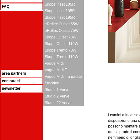
Skope Inset 105R
FAQ
Skope Inset 135R
Skope Inset 195R
eReflex Outset 55W
eReflex Outset 75W
Skope Outset 70W
Skope Outset 110W
Skope Trento 70W
Skope Trento 110W
Vogue Midi
Vogue Midi T
area partners
Vogue Midi T a parete
contattaci
Stockton
newsletter
Studio 1 Verve
Studio 2 Verve
Studio 22 Verve
I camini a incasso
disposizione una c
possono montare anc
questi prodotti con
nemmeno di griglie 