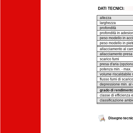
DATI TECNICI:
altezza
larghezza
profondità
profondità in adesio
peso modello in acc
peso modello in pietr
allacciamento al ca
allacciamento presa 
scarico fumi
presa d'aria (opzion
potenza min. - max.
volume riscaldabile 
flusso fumi di scaric
depressione min. al 
grado di rendiment
classe di efficienza 
classificazione ambi
Disegno tecnic