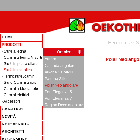
HOME
Prodotti >>
St
PRODOTTI
- Stufe a legna
Oranier
- Camini a legna /inserti
Polar Neo ango
Aurora
- Stufe in pietra ollare
Calanda angolare
- Stufe in maiolica
Arkona CalorPIÙ
- Termostufe /camini
Patrona Stilo
- Stufe-Camini a gas
Polar Neo angolare
- Camini a bioetanolo
Pori Eleganza 5
- Camini elettrici
Pori Eleganza 7
- Accessori
Regina Deco angolare
CATALOGHI
NOVITÀ
RETE VENDITA
ARCHITETTI
ACCENSIONE