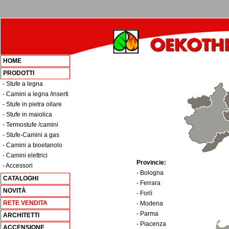
HOME
PRODOTTI
- Stufe a legna
- Camini a legna /inserti
- Stufe in pietra ollare
- Stufe in maiolica
- Termostufe /camini
- Stufe-Camini a gas
- Camini a bioetanolo
- Camini elettrici
Provincie:
- Accessori
- Bologna
CATALOGHI
- Ferrara
NOVITÀ
- Forlì
RETE VENDITA
- Modena
- Parma
ARCHITETTI
- Piacenza
ACCENSIONE